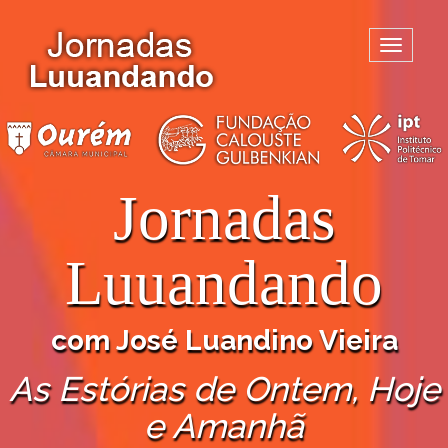
Toggle
navigatio
Jornadas
Luuandando
com José Luandino Vieira
As Estórias de Ontem, Hoje
e Amanhã